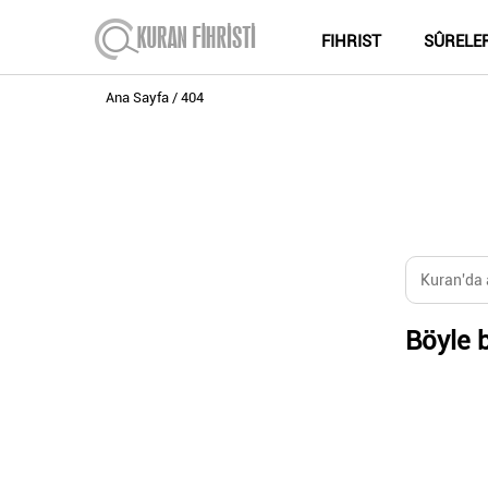
FIHRIST
SÛRELE
Ana Sayfa
404
Böyle b