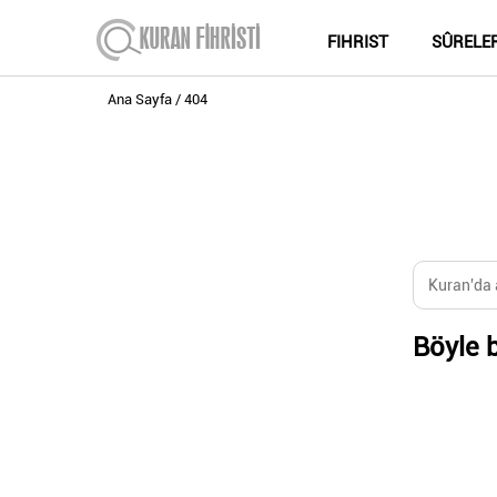
FIHRIST
SÛRELE
Ana Sayfa
404
Böyle b