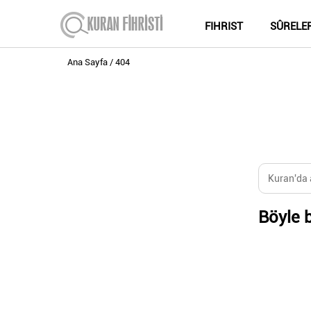
FIHRIST
SÛRELE
Ana Sayfa
404
Böyle b